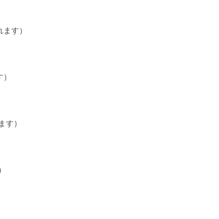
れます）
す）
ます）
）