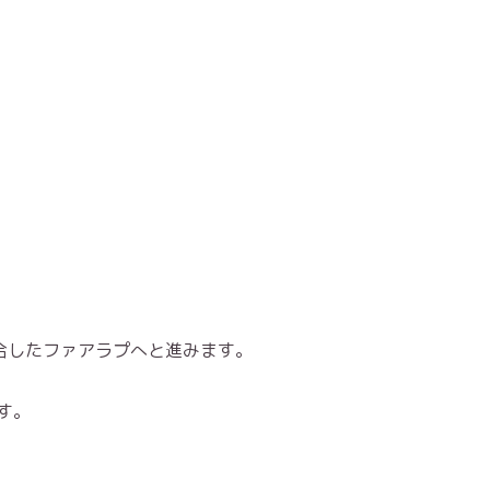
合したファアラプへと進みます。
す。