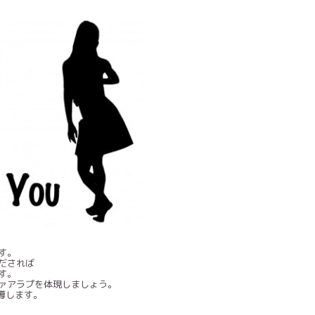
す。
だされば
す。
ァアラプを体現しましょう。
指導します。