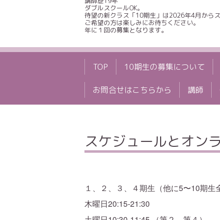
講師歴19年
ダブルスクールOK。
待望の新クラス「10期生」は2026年4月から
ご希望の方は楽しみにお待ちください。
年に１回の募集となります。
TOP
10期生の募集について
お問合せはこちらから
講師
スケジュールとオン
１、２、３、４期生（他に5〜10期生
木曜日20:15-21:30
土曜日10:30-11:45 （第２、第４）